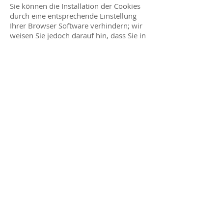
Sie können die Installation der Cookies
durch eine entsprechende Einstellung
Ihrer Browser Software verhindern; wir
weisen Sie jedoch darauf hin, dass Sie in
diesem Fall gegebenenfalls nicht
sämtliche Funktionen dieser Website
voll umfänglich nutzen können. Durch
die Nutzung dieser Website erklären Sie
sich mit der Bearbeitung der über Sie
erhobenen Daten durch Google in der
zuvor beschriebenen Art und Weise und
zu dem zuvor benannten Zweck
einverstanden.
Datenschutzerklärung für die
Nutzung von Google +1
Erfassung und Weitergabe von
Informationen:
Mithilfe der Google +1-Schaltfläche
können Sie Informationen weltweit